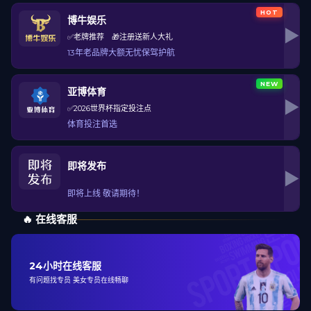
HOT
博牛娱乐
▶
✅老牌推荐 
🎁注册送新人大礼
13年老品牌大额无忧保驾护航
NEW
亚博体育
▶
✅2026世界杯指定投注点
体育投注首选
即将发布
▶
即将上线 敬请期待！
🔥 在线客服
24小时在线客服
有问题找专员 美女专员在线畅聊